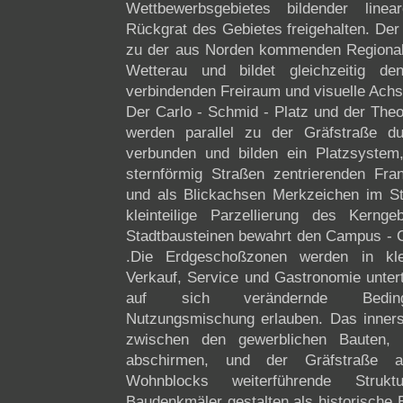
Wettbewerbsgebietes bildender line
Rückgrat des Gebietes freigehalten. Der 
zu der aus Norden kommenden Regionalw
Wetterau und bildet gleichzeitig den
verbindenden Freiraum und visuelle Achs
Der Carlo - Schmid - Platz und der Theo
werden parallel zu der Gräfstraße 
verbunden und bilden ein Platzsystem,
sternförmig Straßen zentrierenden Frank
und als Blickachsen Merkzeichen im St
kleinteilige Parzellierung des Kerng
Stadtbausteinen bewahrt den Campus - C
.Die Erdgeschoßzonen werden in klein
Verkauf, Service und Gastronomie untertei
auf sich verändernde Beding
Nutzungsmischung erlauben. Das inner
zwischen den gewerblichen Bauten, 
abschirmen, und der Gräfstraße a
Wohnblocks weiterführende Struk
Baudenkmäler gestalten als historische 